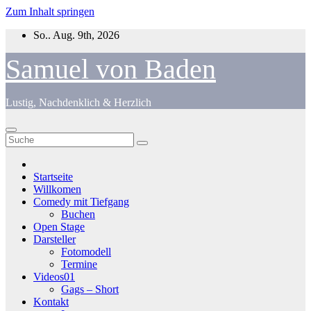
Zum Inhalt springen
So.. Aug. 9th, 2026
Samuel von Baden
Lustig, Nachdenklich & Herzlich
Startseite
Willkomen
Comedy mit Tiefgang
Buchen
Open Stage
Darsteller
Fotomodell
Termine
Videos01
Gags – Short
Kontakt