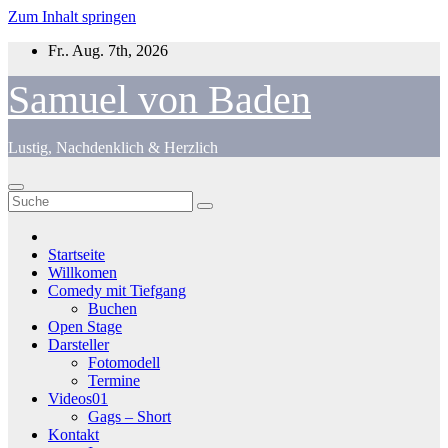
Zum Inhalt springen
Fr.. Aug. 7th, 2026
Samuel von Baden
Lustig, Nachdenklich & Herzlich
Startseite
Willkomen
Comedy mit Tiefgang
Buchen
Open Stage
Darsteller
Fotomodell
Termine
Videos01
Gags – Short
Kontakt